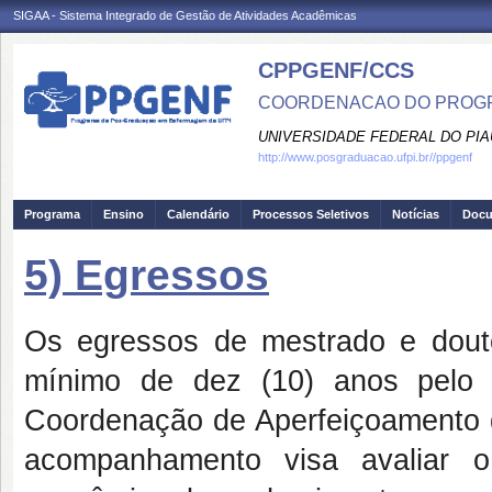
SIGAA - Sistema Integrado de Gestão de Atividades Acadêmicas
CPPGENF/CCS
COORDENACAO DO PROGR
UNIVERSIDADE FEDERAL DO PIA
http://www.posgraduacao.ufpi.br//ppgenf
Programa
Ensino
Calendário
Processos Seletivos
Notícias
Doc
5) Egressos
Os egressos de mestrado e dou
mínimo de dez (10) anos pelo
Coordenação de Aperfeiçoamento 
acompanhamento visa avaliar o im