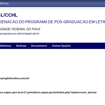
adêmicas
L/CCHL
ENACAO DO PROGRAMA DE POS-GRADUACAO EM LETR
SIDADE FEDERAL DO PIAUÍ
posgraduacao.ufpi.br//ppgel.ufpi.br
Seletivos
Notícias
Documentos
Outras Opções
myenglishonline.com.br/
cos-capes-gov-br.ez17.periodicos.capes.gov.br/index.php?option=com_phome