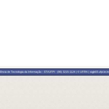
ência de Tecnologia da Informação - STI/UFPI - (86) 3215-1124 | © UFRN | sigjb03.ufpi.br.i