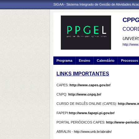
SIGAA - Sistema Integrado de Gestão de Atividades Ac
CPPG
COORD
UNIVER
http://www.
Programa
Ensino
Calendário
Processos 
LINKS IMPORTANTES
CAPES:
http://www.capes.gov.br/
CNPQ:
http://www.cnpq.br/
CURSO DE INGLÊS ONLINE (CAPES):
http://www.
FAPEPI:
http://www.fapepi.pi.gov.br/
PORTAL PERIÓDICOS CAPES:
http://www-periodi
ABRALIN -
http://www.unb.br/abralin/