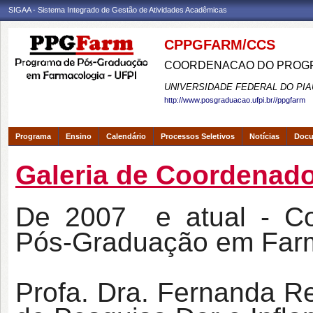
SIGAA - Sistema Integrado de Gestão de Atividades Acadêmicas
CPPGFARM/CCS
COORDENACAO DO PROGR
UNIVERSIDADE FEDERAL DO PIA
http://www.posgraduacao.ufpi.br//ppgfarm
Programa
Ensino
Calendário
Processos Seletivos
Notícias
Doc
Galeria de Coordenad
De 2007 e atual - Co
Pós-Graduação em Far
Profa. Dra. Fernanda Re