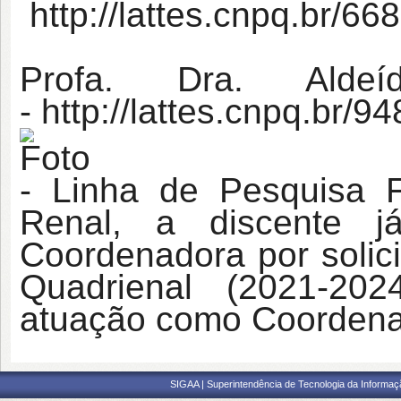
http://lattes.cnpq.br/
Profa. Dra. Aldeí
-
http://lattes.cnpq.br
- Linha de Pesquisa F
Renal, a discente 
Coordenadora por solic
Quadrienal (2021-20
atuação como Coordena
SIGAA | Superintendência de Tecnologia da Informaçã