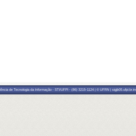
ência de Tecnologia da Informação - STI/UFPI - (86) 3215-1124 | © UFRN | sigjb05.ufpi.br.i