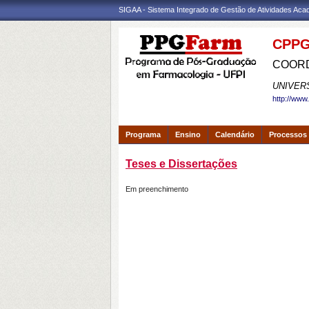
SIGAA - Sistema Integrado de Gestão de Atividades Ac
CPPG
COORD
UNIVER
http://www
Programa
Ensino
Calendário
Processos 
Teses e Dissertações
Em preenchimento