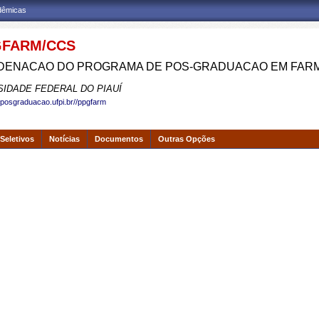
adêmicas
FARM/CCS
ENACAO DO PROGRAMA DE POS-GRADUACAO EM FAR
SIDADE FEDERAL DO PIAUÍ
.posgraduacao.ufpi.br//ppgfarm
Seletivos
Notícias
Documentos
Outras Opções