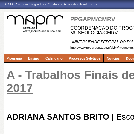
SIGAA - Sistema Integrado de Gestão de Atividades Acadêmicas
PPGAPM/CMRV
COORDENACAO DO PROGRA
MUSEOLOGIA/CMRV
UNIVERSIDADE FEDERAL DO PIA
http://www.posgraduacao.ufpi.br//museologi
Programa
Ensino
Calendário
Processos Seletivos
Notícias
Doc
A - Trabalhos Finais d
2017
ADRIANA SANTOS BRITO |
Esco