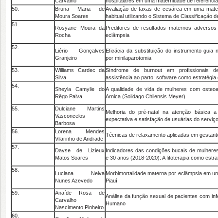
Carvalho
hospitalares em uma maternidade de referência
50.
Bruna Maria de
Avaliação de taxas de cesárea em uma mater
Moura Soares
habitual utilizando o Sistema de Classificação 
51.
Rosyane Moura da
Preditores de resultados maternos adverso
Rocha
eclâmpsia
52.
Liério Gonçalves
Eficácia da substituição do instrumento guia
Granjeiro
por minilaparotomia
53.
Williams Cardec da
Síndrome de burnout em profissionais 
Silva
assistência ao parto: software como estratégia 
54.
Sheyla Camylie do
A qualidade de vida de mulheres com osteoa
Rêgo Paiva
Arnica (Solidago Chilensis Meyer)
55.
Dulciane Martins
Melhoria do pré-natal na atenção básica a 
Vasconcelos
expectativa e satisfação de usuárias do serviç
Barbosa
56.
Lorena Mendes
Técnicas de relaxamento aplicadas em gestante
Vilarinho de Andrade
57.
Dayse de Lizieux
Indicadores das condições bucais de mulhere
Matos Soares
e 30 anos (2018-2020): A fitoterapia como estr
58.
Luciana Neiva
Morbimortalidade materna por eclâmpsia em um
Nunes Azevedo
Piauí
59.
Anaíde Rosa de
Análise da função sexual de pacientes com in
Carvalho
Humano
Nascimento Pinheiro
60.