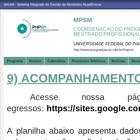
SIGAA - Sistema Integrado de Gestão de Atividades Acadêmicas
MPSM
COORDENACAO DO PROGR
MESTRADO PROFISSIONA
UNIVERSIDADE FEDERAL DO PIA
http://www.posgraduacao.ufpi.br//mpsm
Programa
Ensino
Calendário
Processos Seletivos
Notícias
Doc
9) ACOMPANHAMENTO
Acesse nossa pági
egressos:
https://sites.google.
A planilha abaixo apresenta da