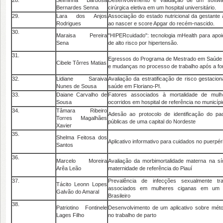
28.
Selminha Barbosa
Desenvolvimento e validação de um softwa
Bernardes Senna
cirúrgica eletiva em um hospital universitário.
29.
Lara dos Anjos
Associação do estado nutricional da gestante
Rodrigues
ao nascer e score Apgar do recém-nascido.
30.
Maraisa Pereira
"HIPERcuidado": tecnologia mHealth para apoi
Sena
de alto risco por hipertensão.
31.
Egressos do Programa de Mestrado em Saúde d
Cibele Tôrres Matias
e mudanças no processo de trabalho após a f
32.
Lidiane Saraiva
Avaliação da estratificação de risco gestacion
Nunes de Sousa
saúde em Floriano-PI.
33.
Daiane Carvalho de
Fatores associados à mortalidade de mul
Sousa
ocorridos em hospital de referência no municípi
34.
Tâmara Ribeiro
Adesão ao protocolo de identificação do pa
Torres Magalhães
públicas de uma capital do Nordeste
Xavier
35.
Shelma Feitosa dos
Aplicativo informativo para cuidados no puerpé
Santos
36.
Marcelo Moreira
Avaliação da morbimortalidade materna na
Arêa Leão
maternidade de referência do Piauí
37.
Prevalência de infecções sexualmente tra
Tácito Leonn Lopes
associados em mulheres ciganas em um m
Galvão do Amaral
Brasileiro
38.
Patriotino Fontinele
Desenvolvimento de um aplicativo sobre mét
Lages Filho
no trabalho de parto