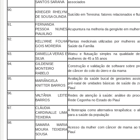
SANTOS SARAIVA
associados
90.
KRIEGER RHELYNI
Suicídio em Teresina: fatores relacionados e fl
DE SOUSA OLINDA
91.
FERNANDA
PESSOA NUNES
Acupuntura na melhoria da gengivite em mulhe
PIAUILINO
92.
KELLYANE FOLHA
Plantas medicinais utilizadas por mulheres as
GOIS MOREIRA
Saúde da Família
93.
DANIELLA VERAS E
Watsu e flutuação simples na qualidade d
SILVA
mulheres de 45 a 55 anos
94.
GILDENISE
Construção e validação de software sobre p
MONTEIRO
de câncer do colo do útero e da mama
RABELO
95.
Avaliação da saúde bucal de gestantes assi
MARIÂNGELA
pré-natal de unidades básicas de saúde da z
KNITTER BARROS
Piauí
96.
VALTÂNIA LEITE
Redes de atenção à saúde: análise do proc
BARROS
Rede Cegonha no Estado do Piauí
97.
CLÁUDIA
A fitoterapia como alternativa terapêutica: o 
CARDINALLE LIMA
para a saúde da população
TEIXEIRA
98.
SAMARA MARIA
Acesso da mulher com câncer de mama ao t
MOURA TEIXEIRA
Piauí
SOUSA