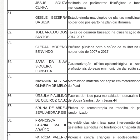
JESUS SOUZA
melhoria de parâmetros fisiológicos e func
CUNHA
menopausa
81.
GISELE BEZERRA
Estudo etnofarmacológico de plantas medicinais
DA SILVA
no período pós-parto na planície litorânea
82.
JOEL ARAUJO DOS
Taxas de cesárea baseado na classificação 
SANTOS
2014-2017
83.
CLEDJA MORENO
Políticas públicas para a saúde da mulher no
BENVINDO
no período de 2007 e 2017
84.
SARA DA SILVA
Caracterização clínico-epidemiológica e so
SIQUEIRA
profissionais do sexo em município da região su
FONSECA
85.
NAYANNA DA SILVA
Mortalidade materna por sepse em maternidade
OLIVEIRA DE MELO
do Piauí
86.
ÚRSULA PIAUILINO
Fatores de risco para mortalidade neonatal no 
DE QUEIROZ CAUZ
de Sousa Santos, Bom Jesus-PI
87.
BRUNA DE ABREU
Efeitos da aromaterapia no trabalho de pa
SEPULVEDRA REIS
randomizado
88.
FRANCISCA
As evidências científicas para intervenção da
GEÂNIA LIMA DE
gestantes atendidas no território da Chapada 
ARAÚJO
89.
PATRÍCIA VALÉRIO
Violência contra crianças e adolescentes: