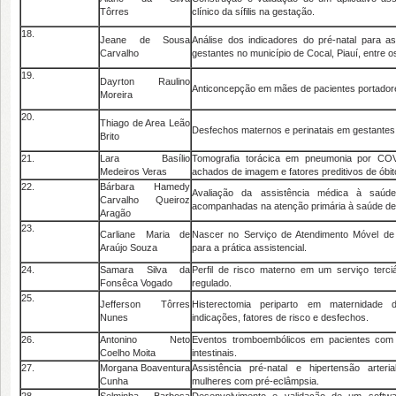
Tôrres
clínico da sífilis na gestação.
18.
Jeane de Sousa
Análise dos indicadores do pré-natal para a
Carvalho
gestantes no município de Cocal, Piauí, entre 
19.
Dayrton Raulino
Anticoncepção em mães de pacientes portadore
Moreira
20.
Thiago de Area Leão
Desfechos maternos e perinatais em gestante
Brito
21.
Lara Basílio
Tomografia torácica em pneumonia por COV
Medeiros Veras
achados de imagem e fatores preditivos de óbit
22.
Bárbara Hamedy
Avaliação da assistência médica à saúd
Carvalho Queiroz
acompanhadas na atenção primária à saúde de 
Aragão
23.
Carliane Maria de
Nascer no Serviço de Atendimento Móvel de 
Araújo Souza
para a prática assistencial.
24.
Samara Silva da
Perfil de risco materno em um serviço terci
Fonsêca Vogado
regulado.
25.
Jefferson Tôrres
Histerectomia periparto em maternidade d
Nunes
indicações, fatores de risco e desfechos.
26.
Antonino Neto
Eventos tromboembólicos em pacientes com d
Coelho Moita
intestinais.
27.
Morgana Boaventura
Assistência pré-natal e hipertensão arteri
Cunha
mulheres com pré-eclâmpsia.