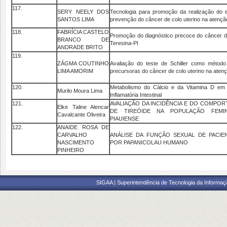
117.
SERY NEELY DOS
Tecnologia para promoção da realização do 
SANTOS LIMA
prevenção do câncer de colo uterino na atençã
118.
FABRÍCIA CASTELO
Promoção do diagnóstico precoce do câncer 
BRANCO DE
Teresina-PI
ANDRADE BRITO
119.
ZÁGMA COUTINHO
Avaliação do teste de Schiller como método
LIMA AMORIM
precursoras do câncer de colo uterino na aten
120.
Metabolismo do Cálcio e da Vitamina D em
Murilo Moura Lima
Inflamatória Intestinal
121.
AVALIAÇÃO DA INCIDÊNCIA E DO COMPO
Elke Taline Alencar
DE TIREÓIDE NA POPULAÇÃO FEMIN
Cavalcante Oliveira
PIAUIENSE
122.
ANAIDE ROSA DE
CARVALHO
ANÁLISE DA FUNÇÃO SEXUAL DE PACI
NASCIMENTO
POR PAPANICOLAU HUMANO
PINHEIRO
SIGAA | Superintendência de Tecnologia da Informaçã