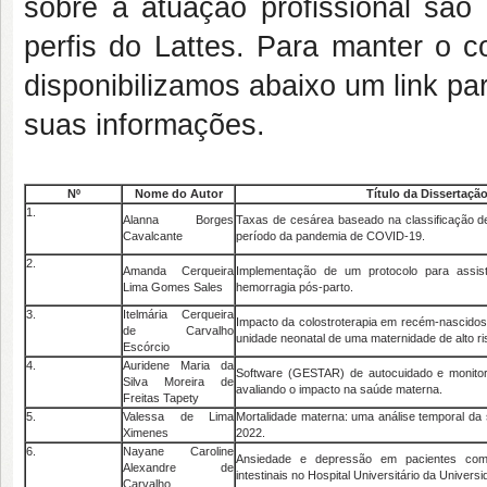
sobre a atuação profissional são 
perfis do Lattes. Para manter o co
disponibilizamos abaixo um link pa
suas informações.
Nº
Nome do Autor
Título da Dissertaçã
1.
Alanna Borges
Taxas de cesárea baseado na classificação 
Cavalcante
período da pandemia de COVID-19.
2.
Amanda Cerqueira
Implementação de um protocolo para assis
Lima Gomes Sales
hemorragia pós-parto.
3.
Itelmária Cerqueira
Impacto da colostroterapia em recém-nascidos
de Carvalho
unidade neonatal de uma maternidade de alto ri
Escórcio
4.
Auridene Maria da
Software (GESTAR) de autocuidado e monitor
Silva Moreira de
avaliando o impacto na saúde materna.
Freitas Tapety
5.
Valessa de Lima
Mortalidade materna: uma análise temporal da s
Ximenes
2022.
6.
Nayane Caroline
Ansiedade e depressão em pacientes com 
Alexandre de
intestinais no Hospital Universitário da Univers
Carvalho