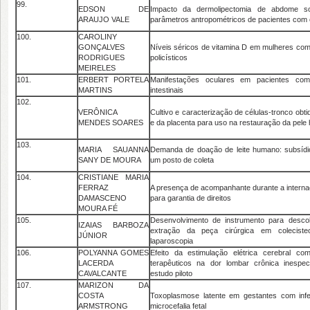
99.
EDSON DE
Impacto da dermolipectomia de abdome sob
ARAUJO VALE
parâmetros antropométricos de pacientes com
100.
CAROLINY
GONÇALVES
Níveis séricos de vitamina D em mulheres com
RODRIGUES
policísticos
MEIRELES
101.
ERBERT PORTELA
Manifestações oculares em pacientes com 
MARTINS
intestinais
102.
VERÔNICA
Cultivo e caracterização de células-tronco obt
MENDES SOARES
e da placenta para uso na restauração da pel
103.
MARIA SAUANNA
Demanda de doação de leite humano: subsídi
SANY DE MOURA
um posto de coleta
104.
CRISTIANE MARIA
FERRAZ
A presença de acompanhante durante a internaç
DAMASCENO
para garantia de direitos
MOURA FÉ
105.
Desenvolvimento de instrumento para descol
IZAIAS BARBOZA
extração da peça cirúrgica em colecistec
JÚNIOR
laparoscopia
106.
POLYANNA GOMES
Efeito da estimulação elétrica cerebral co
LACERDA
terapêuticos na dor lombar crônica inespe
CAVALCANTE
estudo piloto
107.
MARIZON DA
COSTA
Toxoplasmose latente em gestantes com infe
ARMSTRONG
microcefalia fetal