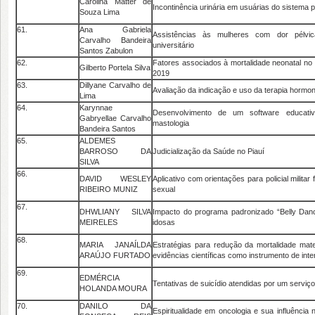
Carolina Matter de
Incontinência urinária em usuárias do sistema 
Souza Lima
61.
Ana Gabriela
Assistências às mulheres com dor pélvic
Carvalho Bandeira
universitário
Santos Zabulon
62.
Fatores associados à mortalidade neonatal no 
Gilberto Portela Silva
2019
63.
Dillyane Carvalho de
Avaliação da indicação e uso da terapia hormona
Lima
64.
Karynnae
Desenvolvimento de um software educat
Gabryellae Carvalho
mastologia
Bandeira Santos
65.
ALDEMES
BARROSO DA
Judicialização da Saúde no Piauí
SILVA
66.
DAVID WESLEY
Aplicativo com orientações para policial militar
RIBEIRO MUNIZ
sexual
67.
DHWLIANY SILVA
Impacto do programa padronizado “Belly Danc
MEIRELES
idosas
68.
MARIA JANAÍLDA
Estratégias para redução da mortalidade mat
ARAÚJO FURTADO
evidências científicas como instrumento de int
69.
EDMÉRCIA
Tentativas de suicídio atendidas por um serviç
HOLANDA MOURA
70.
DANILO DA
Espiritualidade em oncologia e sua influência 