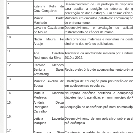
7.
Desenvolvimento de um protótipo de dispositi
Kalynny Kelly da
para auxiliar a posição de cócoras de ge
Cruz Gonçalves
percepção de dor e esforço - um ensaio clínico
8.
Márcia Bartz
Mulheres em cuidados paliativos: comunicação
Machado
de enfrentamento.
9.
Layanne Cavalcante
Desenvolvimento e avaliação de aplicat
de Moura
rastreamento do câncer de mama.
10.
Nadia Moura Fé
Intercorrências maternas e neonatais na ges
Araujo
síndrome dos ovários policísticos.
11.
Ana Carolina
Tendência da mortalidade materna por síndrome
Rodrigues da Silva
2010 a 2022.
12.
Caroline Mendes
Benigna Sales
Registro eletrônico de acompanhamento pré-nat
Armstrong
13.
Marcele Avelino de
Estratégia de educação para prevenção de vio
Sousa
em adolescentes escolares.
14.
Mateus Marinho
Neuropatia diabética periférica e compli
Medeiros
diabetes tipo II, atendidas em um município do P
15.
Antônia Deiza
Rodrigues de
Adequação da assistência pré-natal no municípi
Carvalho
16.
Letícia Lacerda
Desenvolvimento de um aplicativo sobre ass
Marques
pré-eclâmpsia.
17.
Alane da Silva
Construção e validação de um aplicativo ass