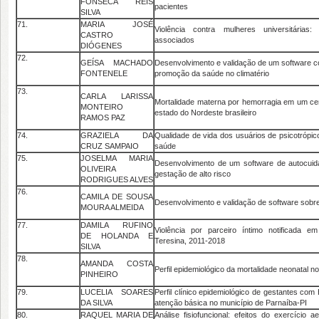
FONSECA REIS
pacientes
SILVA
71.
MARIA JOSÉ
Violência contra mulheres universitárias:
CASTRO
associados
DIÓGENES
72.
GEÍSA MACHADO
Desenvolvimento e validação de um software
FONTENELE
promoção da saúde no climatério
73.
CARLA LARISSA
Mortalidade materna por hemorragia em um cen
MONTEIRO
estado do Nordeste brasileiro
RAMOS PAZ
74.
GRAZIELA DA
Qualidade de vida dos usuários de psicotrópic
CRUZ SAMPAIO
saúde
75.
JOSELMA MARIA
Desenvolvimento de um software de autocuid
OLIVEIRA
gestação de alto risco
RODRIGUES ALVES
76.
CAMILA DE SOUSA
Desenvolvimento e validação de software sob
MOURA ALMEIDA
77.
DAMILA RUFINO
Violência por parceiro íntimo notificada 
DE HOLANDA E
Teresina, 2011-2018
SILVA
78.
AMANDA COSTA
Perfil epidemiológico da mortalidade neonatal no
PINHEIRO
79.
LUCELIA SOARES
Perfil clínico epidemiológico de gestantes com H
DA SILVA
atenção básica no município de Parnaíba-PI
80.
RAQUEL MARIA DE
Análise fisiofuncional: efeitos do exercício 