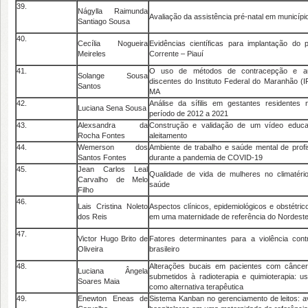
39.
Nágylla Raimunda
Avaliação da assistência pré-natal em município
Santiago Sousa
40.
Cecília Nogueira
Evidências científicas para implantação do p
Meireles
Corrente – Piauí
41.
O uso de métodos de contracepção e au
Solange Sousa
discentes do Instituto Federal do Maranhão 
Santos
MA
42.
Análise da sífilis em gestantes residentes 
Luciana Sena Sousa
período de 2012 a 2021
43.
Alexsandra da
Construção e validação de um vídeo educa
Rocha Fontes
aleitamento
44.
Wemerson dos
Ambiente de trabalho e saúde mental de prof
Santos Fontes
durante a pandemia de COVID-19
45.
Jean Carlos Leal
Qualidade de vida de mulheres no climatéri
Carvalho de Melo
saúde
Filho
46.
Lais Cristina Noleto
Aspectos clínicos, epidemiológicos e obstétri
dos Reis
em uma maternidade de referência do Nordeste 
47.
Victor Hugo Brito de
Fatores determinantes para a violência con
Oliveira
brasileiro
48.
Alterações bucais em pacientes com cânce
Luciana Ângela
submetidos à radioterapia e quimioterapia: u
Soares Maia
como alternativa terapêutica
49.
Enewton Eneas de
Sistema Kanban no gerenciamento de leitos: a