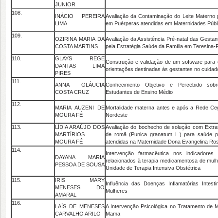
JUNIOR
108.
INÁCIO PEREIRA
Avaliação da Contaminação do Leite Materno p
LIMA
em Puérperas atendidas em Maternidades Públi
109.
OZIRINA MARIA DA
Avaliação da Assistência Pré-natal das Gestant
COSTA MARTINS
pela Estratégia Saúde da Família em Teresina-P
110.
GLAYS REGE
Construção e validação de um software para 
DANTAS LIMA
orientações destinadas às gestantes no cuidado
PIRES
111.
ANNA GLÁUCIA
Conhecimento Objetivo e Percebido sobr
COSTA CRUZ
Estudantes de Ensino Médio
112.
MARIA AUZENI DE
Mortalidade materna antes e após a Rede C
MOURA FÉ
Nordeste
113.
LÍDIA ARAÚJO DOS
Avaliação do bochecho de solução com Extrat
MARTÍRIOS
de romã (Punica granatum L.) para saúde pe
MOURA FÉ
atendidas na Maternidade Dona Evangelina Ro
114.
Intervenção farmacêutica nos indicadores
DAYANA MARIA
relacionados à terapia medicamentosa de mul
PESSOA DE SOUSA
Unidade de Terapia Intensiva Obstétrica
115.
IRIS MARY
Influência das Doenças Inflamatórias Intest
MENESES DO
Mulheres
AMARAL
116.
LAÍS DE MENESES
A Intervenção Psicológica no Tratamento de
CARVALHO ARILO
Mama