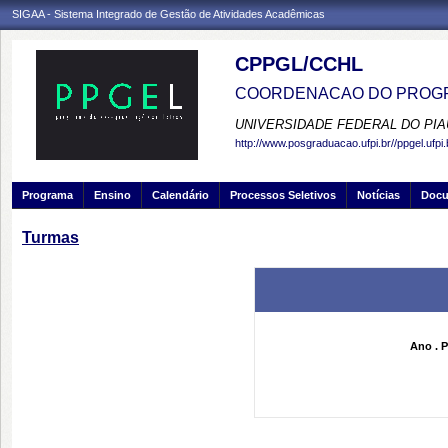
SIGAA - Sistema Integrado de Gestão de Atividades Acadêmicas
CPPGL/CCHL
COORDENACAO DO PROGR
UNIVERSIDADE FEDERAL DO PIA
http://www.posgraduacao.ufpi.br//ppgel.ufpi.
Programa
Ensino
Calendário
Processos Seletivos
Notícias
Doc
Turmas
Ano . P