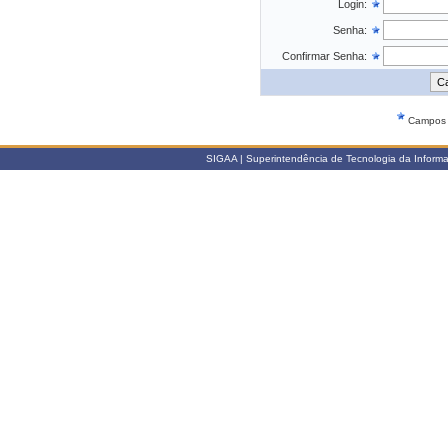
Login:
Senha:
Confirmar Senha:
Campos d
SIGAA | Superintendência de Tecnologia da Informaçã