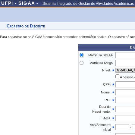
UFPI - SIGAA -
Sistema Integrado de Gestão de Atividades Acadêmicas
Cadastro de Discente
Para cadastrar-se no SIGAA é necessário preencher o formulário abaixo. O cadastro só ser
Da
Matrícula SIGAA:
Matrícula Antiga:
Nível:
A pessoa 
CPF:
Nome:
RG:
Data de
Nascimento:
E-Mail:
Ano/Semestre
-
Inicial