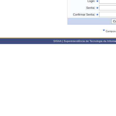
Login:
Senha:
Confirmar Senha:
Campos d
SIGAA | Superintendência de Tecnologia da Informaçã