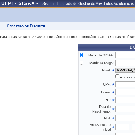
UFPI - SIGAA -
Sistema Integrado de Gestão de Atividades Acadêmicas
Cadastro de Discente
Para cadastrar-se no SIGAA é necessário preencher o formulário abaixo. O cadastro só ser
Da
Matrícula SIGAA:
Matrícula Antiga:
Nível:
A pessoa 
CPF:
Nome:
RG:
Data de
Nascimento:
E-Mail:
Ano/Semestre
-
Inicial