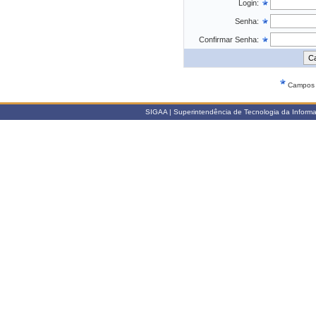
Login:
Senha:
Confirmar Senha:
Campos d
SIGAA | Superintendência de Tecnologia da Informaçã