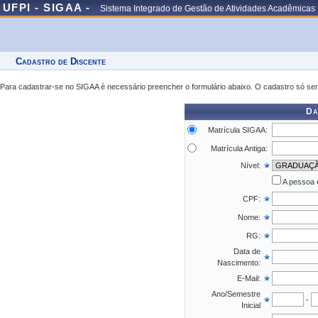
UFPI - SIGAA -
Sistema Integrado de Gestão de Atividades Acadêmicas
Cadastro de Discente
Para cadastrar-se no SIGAA é necessário preencher o formulário abaixo. O cadastro só ser
Da
Matrícula SIGAA:
Matrícula Antiga:
Nível:
A pessoa 
CPF:
Nome:
RG:
Data de
Nascimento:
E-Mail:
Ano/Semestre
-
Inicial