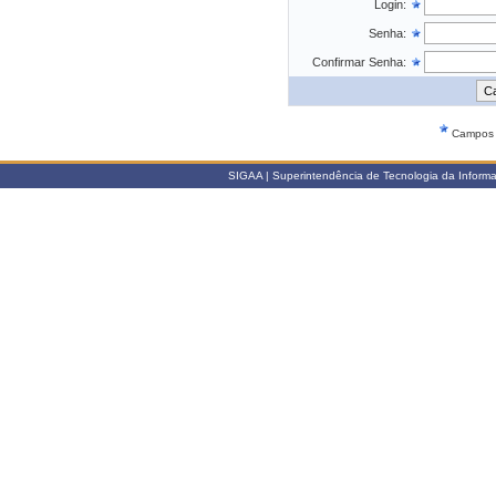
Login:
Senha:
Confirmar Senha:
Campos d
SIGAA | Superintendência de Tecnologia da Informaçã