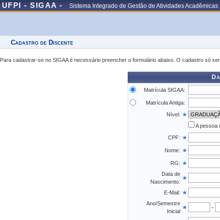
UFPI - SIGAA -
Sistema Integrado de Gestão de Atividades Acadêmicas
Cadastro de Discente
Para cadastrar-se no SIGAA é necessário preencher o formulário abaixo. O cadastro só ser
Da
Matrícula SIGAA:
Matrícula Antiga:
Nível:
A pessoa 
CPF:
Nome:
RG:
Data de
Nascimento:
E-Mail:
Ano/Semestre
-
Inicial