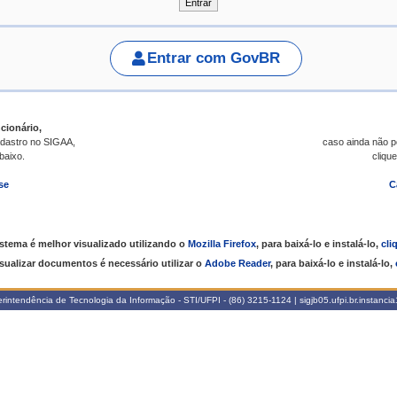
Entrar com GovBR
cionário,
dastro no SIGAA,
caso ainda não 
abaixo.
clique
se
C
istema é melhor visualizado utilizando o
Mozilla Firefox
, para baixá-lo e instalá-lo,
cli
isualizar documentos é necessário utilizar o
Adobe Reader
, para baixá-lo e instalá-lo,
intendência de Tecnologia da Informação - STI/UFPI - (86) 3215-1124 | sigjb05.ufpi.br.instanci