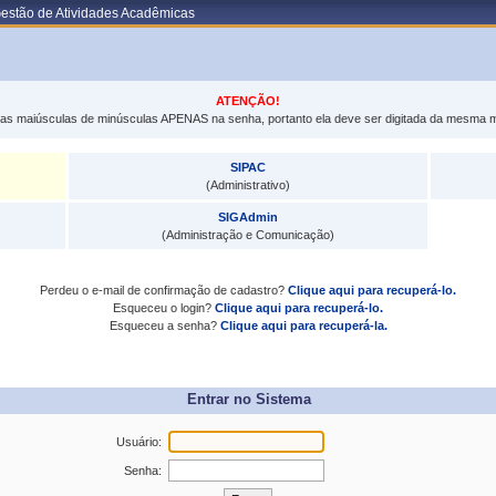
Gestão de Atividades Acadêmicas
ATENÇÃO!
tras maiúsculas de minúsculas APENAS na senha, portanto ela deve ser digitada da mesma 
SIPAC
(Administrativo)
SIGAdmin
(Administração e Comunicação)
Perdeu o e-mail de confirmação de cadastro?
Clique aqui para recuperá-lo.
Esqueceu o login?
Clique aqui para recuperá-lo.
Esqueceu a senha?
Clique aqui para recuperá-la.
Entrar no Sistema
Usuário:
Senha: