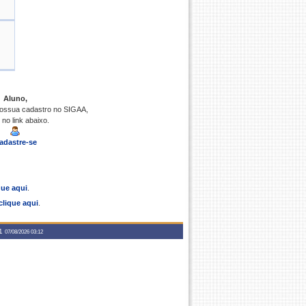
Aluno,
possua cadastro no SIGAA,
 no link abaixo.
adastre-se
que aqui
.
clique aqui
.
a1
07/08/2026 03:12