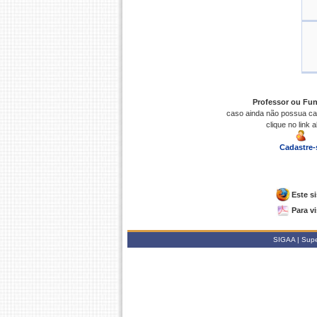
Professor ou Fun
caso ainda não possua ca
clique no link 
Cadastre-
Este s
Para v
SIGAA | Super