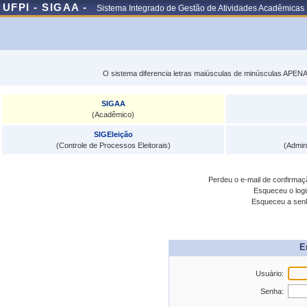
UFPI - SIGAA -
Sistema Integrado de Gestão de Atividades Acadêmicas
O sistema diferencia letras maiúsculas de minúsculas APENA
SIGAA
(Acadêmico)
SIGEleição
(Controle de Processos Eleitorais)
(Admin
Perdeu o e-mail de confirma
Esqueceu o log
Esqueceu a se
E
Usuário:
Senha: