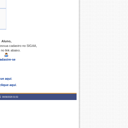
Aluno,
possua cadastro no SIGAA,
 no link abaixo.
adastre-se
que aqui
.
clique aqui
.
a1
06/08/2026 01:53