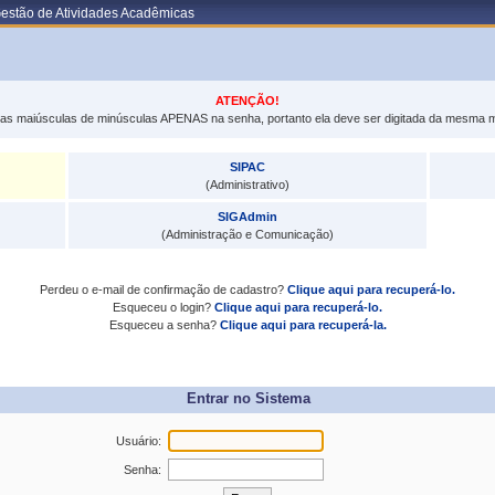
Gestão de Atividades Acadêmicas
ATENÇÃO!
tras maiúsculas de minúsculas APENAS na senha, portanto ela deve ser digitada da mesma 
SIPAC
(Administrativo)
SIGAdmin
(Administração e Comunicação)
Perdeu o e-mail de confirmação de cadastro?
Clique aqui para recuperá-lo.
Esqueceu o login?
Clique aqui para recuperá-lo.
Esqueceu a senha?
Clique aqui para recuperá-la.
Entrar no Sistema
Usuário:
Senha: