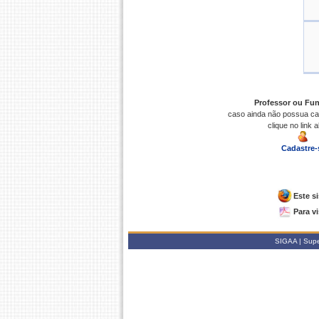
Professor ou Fun
caso ainda não possua ca
clique no link 
Cadastre-
Este s
Para v
SIGAA | Super