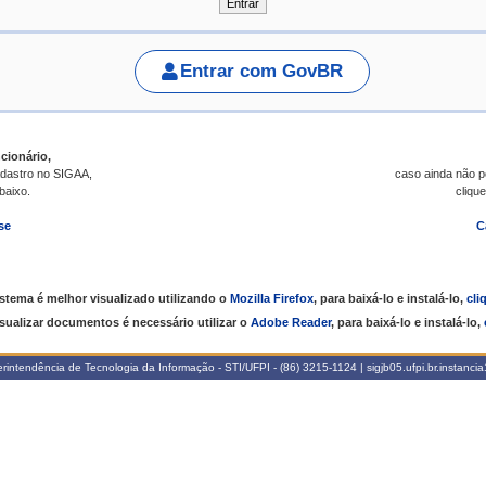
Entrar com GovBR
cionário,
dastro no SIGAA,
caso ainda não 
abaixo.
clique
se
C
istema é melhor visualizado utilizando o
Mozilla Firefox
, para baixá-lo e instalá-lo,
cli
isualizar documentos é necessário utilizar o
Adobe Reader
, para baixá-lo e instalá-lo,
intendência de Tecnologia da Informação - STI/UFPI - (86) 3215-1124 | sigjb05.ufpi.br.instanci