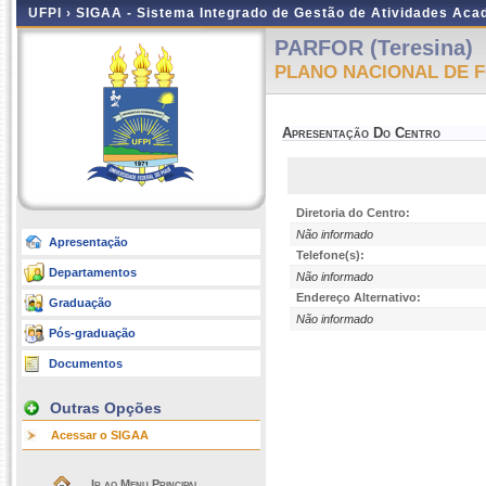
UFPI ›
SIGAA - Sistema Integrado de Gestão de Atividades Ac
PARFOR (Teresina)
PLANO NACIONAL DE 
Apresentação Do Centro
Diretoria do Centro:
Não informado
Apresentação
Telefone(s):
Departamentos
Não informado
Endereço Alternativo:
Graduação
Não informado
Pós-graduação
Documentos
Outras Opções
Acessar o SIGAA
Ir ao Menu Principal