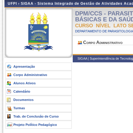
UFPI ›
SIGAA - Sistema Integrado de Gestão de Atividades Ac
DPM/CCS - PARASI
BÁSICAS E DA SAÚDE 
CURSO NÍVEL LATO S
DEPARTAMENTO DE PARASITOLOGIA
Corpo Administrativo
SIGAA | Superintendência de Tecnologia
Apresentação
Corpo Administrativo
Alunos Ativos
Calendário
Documentos
Turmas
Trab. de Conclusão de Curso
Projeto Político Pedagógico