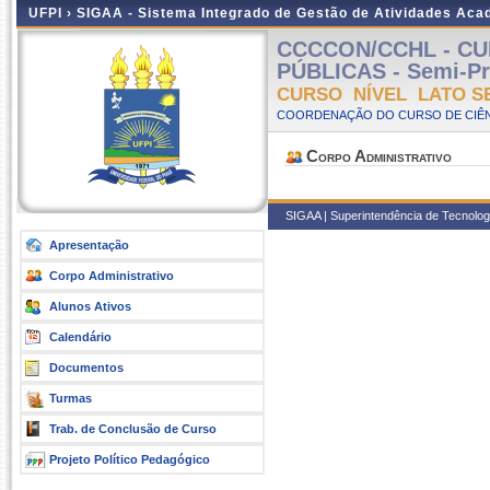
UFPI ›
SIGAA - Sistema Integrado de Gestão de Atividades Ac
CCCCON/CCHL - CU
PÚBLICAS - Semi-Pre
CURSO NÍVEL LATO S
COORDENAÇÃO DO CURSO DE CIÊN
Corpo Administrativo
SIGAA | Superintendência de Tecnologia
Apresentação
Corpo Administrativo
Alunos Ativos
Calendário
Documentos
Turmas
Trab. de Conclusão de Curso
Projeto Político Pedagógico