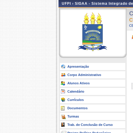
UFPI ›
SIGAA - Sistema Integrado d
C
C
C
Apresentação
Corpo Administrativo
Alunos Ativos
Calendário
Currículos
Documentos
Turmas
Trab. de Conclusão de Curso