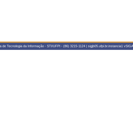
 de Tecnologia da Informação - STI/UFPI - (86) 3215-1124 | sigjb05.ufpi.br.instancia1
vSIGA