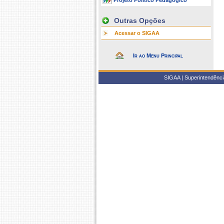
Projeto Político Pedagógico
Outras Opções
Acessar o SIGAA
Ir ao Menu Principal
SIGAA | Superintendência