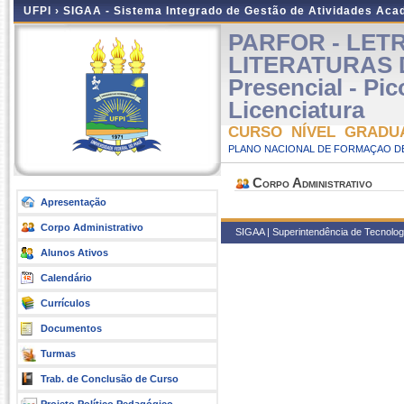
UFPI ›
SIGAA - Sistema Integrado de Gestão de Atividades Ac
PARFOR - LET
LITERATURAS 
Presencial - Pi
Licenciatura
CURSO NÍVEL GRADU
PLANO NACIONAL DE FORMAÇAO DE
Corpo Administrativo
Apresentação
Corpo Administrativo
SIGAA | Superintendência de Tecnologia
Alunos Ativos
Calendário
Currículos
Documentos
Turmas
Trab. de Conclusão de Curso