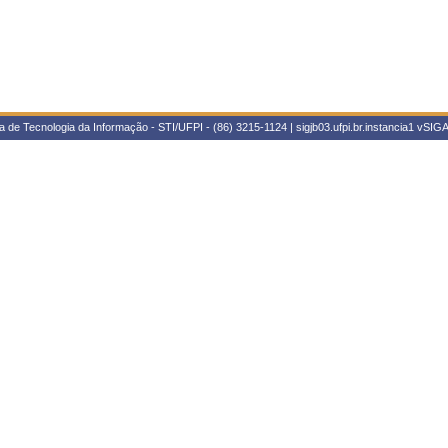
 de Tecnologia da Informação - STI/UFPI - (86) 3215-1124 | sigjb03.ufpi.br.instancia1
vSIGA