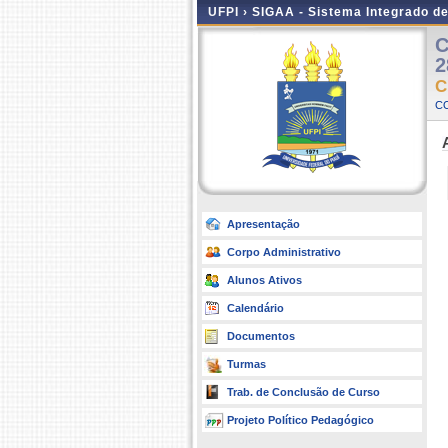
UFPI ›
SIGAA - Sistema Integrado d
C
2
C
C
Apresentação
Corpo Administrativo
Alunos Ativos
Calendário
Documentos
Turmas
Trab. de Conclusão de Curso
Projeto Político Pedagógico