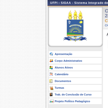
UFPI ›
SIGAA - Sistema Integrado d
C
2
C
CH
Apresentação
Corpo Administrativo
Alunos Ativos
Calendário
Documentos
Turmas
Trab. de Conclusão de Curso
Projeto Político Pedagógico