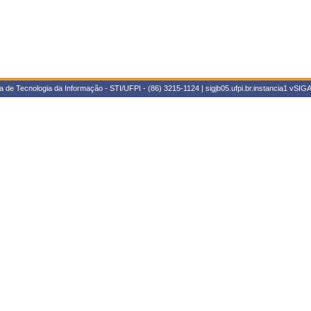
 de Tecnologia da Informação - STI/UFPI - (86) 3215-1124 | sigjb05.ufpi.br.instancia1
vSIGA