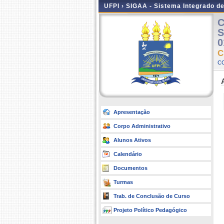
UFPI ›
SIGAA - Sistema Integrado d
C
S
0
C
C
Apresentação
Corpo Administrativo
Alunos Ativos
Calendário
Documentos
Turmas
Trab. de Conclusão de Curso
Projeto Político Pedagógico