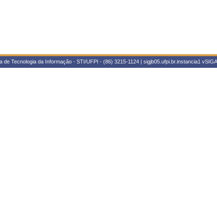
 de Tecnologia da Informação - STI/UFPI - (86) 3215-1124 | sigjb05.ufpi.br.instancia1
vSIGA