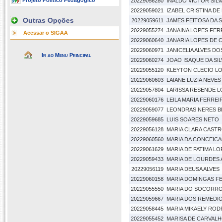
Projeto Político Pedagógico
20229056280
INALDO VICTOR SILV
20229059021
IZABEL CRISTINA D
Outras Opções
20229059611
JAMES FEITOSA DA S
20229055274
JANAINA LOPES FER
Acessar o SIGAA
20229060640
JANARIA LOPES DE 
20229060971
JANICELIA ALVES D
Ir ao Menu Principal
20229060274
JOAO ISAQUE DA SI
20229055120
KLEYTON CLECIO L
20229060603
LAIANE LUZIA NEVES
20229057804
LARISSA RESENDE L
20229060176
LEILA MARIA FERREI
20229059077
LEONDRAS NERES 
20229059685
LUIS SOARES NETO
20229056128
MARIA CLARA CASTR
20229060560
MARIA DA CONCEICA
20229061629
MARIA DE FATIMA L
20229059433
MARIA DE LOURDES
20229056119
MARIA DEUSA ALVES
20229060158
MARIA DOMINGAS F
20229055550
MARIA DO SOCORRO 
20229059667
MARIA DOS REMEDIO
20229058445
MARIA MIKAELY ROD
20229055452
MARISA DE CARVALH