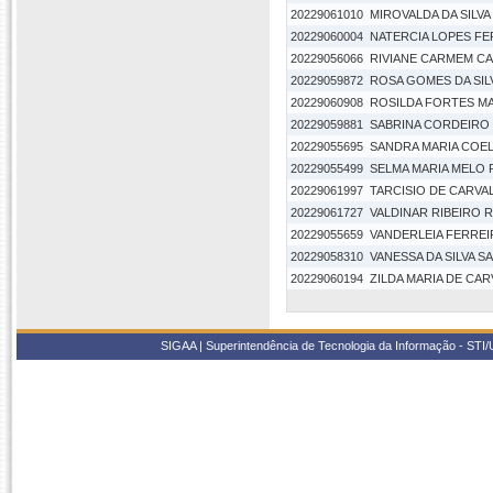
20229061010
MIROVALDA DA SILV
20229060004
NATERCIA LOPES FE
20229056066
RIVIANE CARMEM CA
20229059872
ROSA GOMES DA SIL
20229060908
ROSILDA FORTES M
20229059881
SABRINA CORDEIRO 
20229055695
SANDRA MARIA COEL
20229055499
SELMA MARIA MELO
20229061997
TARCISIO DE CARVA
20229061727
VALDINAR RIBEIRO 
20229055659
VANDERLEIA FERREIR
20229058310
VANESSA DA SILVA S
20229060194
ZILDA MARIA DE CA
SIGAA | Superintendência de Tecnologia da Informação - STI/UF