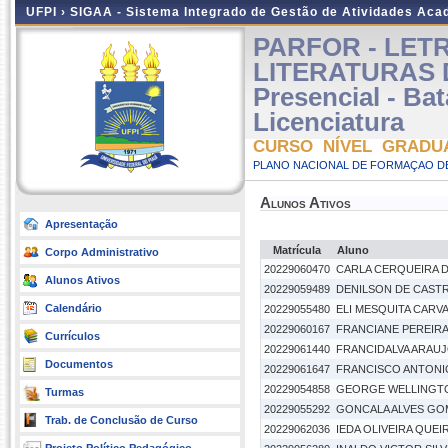
UFPI ›
SIGAA - Sistema Integrado de Gestão de Atividades Ac
PARFOR - LET
LITERATURAS 
Presencial - Ba
Licenciatura
CURSO NÍVEL GRADU
PLANO NACIONAL DE FORMAÇAO DE
Alunos Ativos
Apresentação
Matrícula
Aluno
Corpo Administrativo
20229060470
CARLA CERQUEIRA 
Alunos Ativos
20229059489
DENILSON DE CAST
Calendário
20229055480
ELI MESQUITA CARV
20229060167
FRANCIANE PEREIRA
Currículos
20229061440
FRANCIDALVA ARAU
Documentos
20229061647
FRANCISCO ANTONI
20229054858
GEORGE WELLINGTO
Turmas
20229055292
GONCALA ALVES GO
Trab. de Conclusão de Curso
20229062036
IEDA OLIVEIRA QUE