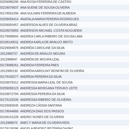
20259086290
ANA ROSA FERREIRA DE CASTRO
20229076837
ANA SUENE DE SOUSA OLIVEIRA
20179052296
ANA SULIVAN FERREIRA DE ALMEIDA
20259056414
ANATALIA MARIA PEREIRA RODRIGUES
20259050457
ANDERSON ALVES DE OLIVEIRA BRAZ
20229076855
ANDERSON MICHAEL COSTA NOGUEIRA
20179088655
ANDREA CARLA RIBEIRO DE SOUSA LIMA
20109140011
ANDREA KARLA DE ARAUJO BRITO
20229084875
ANDRÉIA CAROLINE DA SILVA
2012989737
ANDRÉIA DE ARAUJO MOURA
2012989647
ANDRÉIA DE MOURA LEAL
20179088261
ANDREIA FERREIRA PAES
2012990130
ANDRÉIA KAROLINY BONFIM DE OLIVEIRA
20179100277
ANDREIA PEREIRA DA SILVA
20229078312
ANDRESSA MARIA LEAL DE SOUSA
20259058123
ANDRESSA MORGANA TERUKO LEITE
20229072794
ANDRESSA PEREIRA DA SILVA
20179126335
ANDRESSA RIBEIRO DE OLIVEIRA
20229083045
ANDREZA CÁSSIA SANTANA
20179044660
ANDREZA DIAS DOS PASSOS
20109141228
ANDRO NUNES DE OLIVEIRA
2012988675
ANECY MARIA DE OLIVEIRA REIS
20179126596
ANGELA BEATRIZ BEZERRA DA PAZ