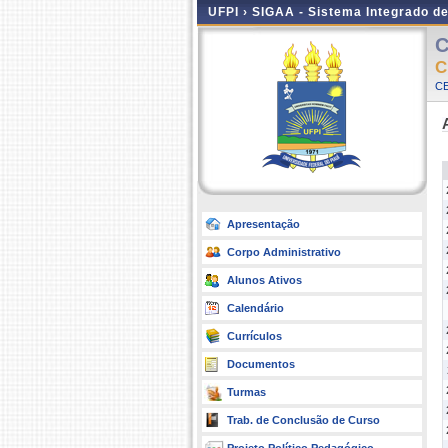
UFPI ›
SIGAA - Sistema Integrado d
C
C
CE
Apresentação
Corpo Administrativo
Alunos Ativos
Calendário
Currículos
Documentos
Turmas
Trab. de Conclusão de Curso