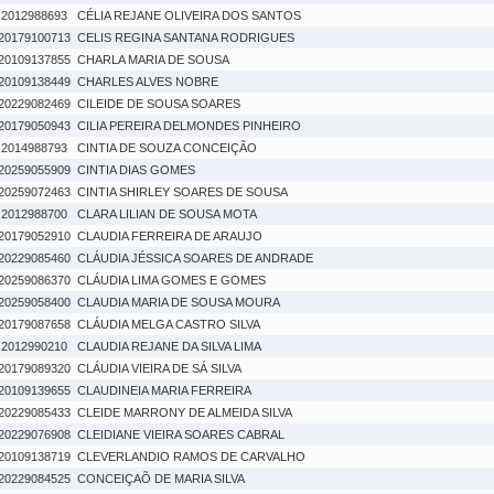
2012988693
CÉLIA REJANE OLIVEIRA DOS SANTOS
20179100713
CELIS REGINA SANTANA RODRIGUES
20109137855
CHARLA MARIA DE SOUSA
20109138449
CHARLES ALVES NOBRE
20229082469
CILEIDE DE SOUSA SOARES
20179050943
CILIA PEREIRA DELMONDES PINHEIRO
2014988793
CINTIA DE SOUZA CONCEIÇÃO
20259055909
CINTIA DIAS GOMES
20259072463
CINTIA SHIRLEY SOARES DE SOUSA
2012988700
CLARA LILIAN DE SOUSA MOTA
20179052910
CLAUDIA FERREIRA DE ARAUJO
20229085460
CLÁUDIA JÉSSICA SOARES DE ANDRADE
20259086370
CLÁUDIA LIMA GOMES E GOMES
20259058400
CLAUDIA MARIA DE SOUSA MOURA
20179087658
CLÁUDIA MELGA CASTRO SILVA
2012990210
CLAUDIA REJANE DA SILVA LIMA
20179089320
CLÁUDIA VIEIRA DE SÁ SILVA
20109139655
CLAUDINEIA MARIA FERREIRA
20229085433
CLEIDE MARRONY DE ALMEIDA SILVA
20229076908
CLEIDIANE VIEIRA SOARES CABRAL
20109138719
CLEVERLANDIO RAMOS DE CARVALHO
20229084525
CONCEIÇAÕ DE MARIA SILVA