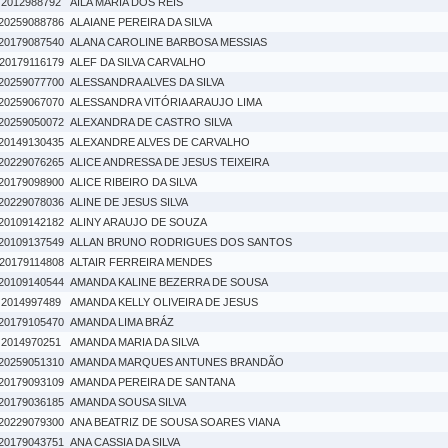
2012988792
AILA MARIA DOS REIS
20259088786
ALAIANE PEREIRA DA SILVA
20179087540
ALANA CAROLINE BARBOSA MESSIAS
20179116179
ALEF DA SILVA CARVALHO
20259077700
ALESSANDRA ALVES DA SILVA
20259067070
ALESSANDRA VITÓRIA ARAUJO LIMA
20259050072
ALEXANDRA DE CASTRO SILVA
20149130435
ALEXANDRE ALVES DE CARVALHO
20229076265
ALICE ANDRESSA DE JESUS TEIXEIRA
20179098900
ALICE RIBEIRO DA SILVA
20229078036
ALINE DE JESUS SILVA
20109142182
ALINY ARAUJO DE SOUZA
20109137549
ALLAN BRUNO RODRIGUES DOS SANTOS
20179114808
ALTAIR FERREIRA MENDES
20109140544
AMANDA KALINE BEZERRA DE SOUSA
2014997489
AMANDA KELLY OLIVEIRA DE JESUS
20179105470
AMANDA LIMA BRÁZ
2014970251
AMANDA MARIA DA SILVA
20259051310
AMANDA MARQUES ANTUNES BRANDÃO
20179093109
AMANDA PEREIRA DE SANTANA
20179036185
AMANDA SOUSA SILVA
20229079300
ANA BEATRIZ DE SOUSA SOARES VIANA
20179043751
ANA CASSIA DA SILVA