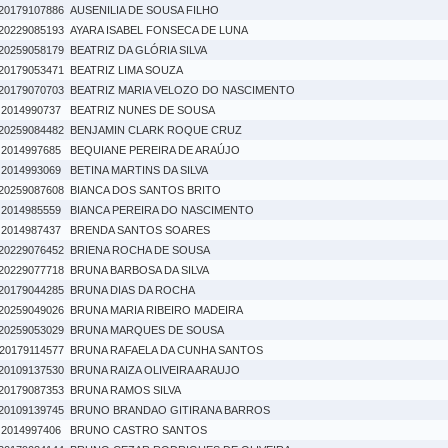
20179107886
AUSENILIA DE SOUSA FILHO
20229085193
AYARA ISABEL FONSECA DE LUNA
20259058179
BEATRIZ DA GLÓRIA SILVA
20179053471
BEATRIZ LIMA SOUZA
20179070703
BEATRIZ MARIA VELOZO DO NASCIMENTO
2014990737
BEATRIZ NUNES DE SOUSA
20259084482
BENJAMIN CLARK ROQUE CRUZ
2014997685
BEQUIANE PEREIRA DE ARAÚJO
2014993069
BETINA MARTINS DA SILVA
20259087608
BIANCA DOS SANTOS BRITO
2014985559
BIANCA PEREIRA DO NASCIMENTO
2014987437
BRENDA SANTOS SOARES
20229076452
BRIENA ROCHA DE SOUSA
20229077718
BRUNA BARBOSA DA SILVA
20179044285
BRUNA DIAS DA ROCHA
20259049026
BRUNA MARIA RIBEIRO MADEIRA
20259053029
BRUNA MARQUES DE SOUSA
20179114577
BRUNA RAFAELA DA CUNHA SANTOS
20109137530
BRUNA RAIZA OLIVEIRA ARAUJO
20179087353
BRUNA RAMOS SILVA
20109139745
BRUNO BRANDAO GITIRANA BARROS
2014997406
BRUNO CASTRO SANTOS