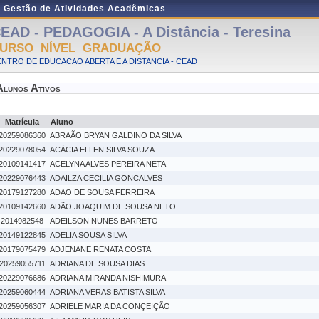
e Gestão de Atividades Acadêmicas
EAD - PEDAGOGIA - A Distância - Teresina
URSO NÍVEL GRADUAÇÃO
NTRO DE EDUCACAO ABERTA E A DISTANCIA - CEAD
Alunos Ativos
Matrícula
Aluno
20259086360
ABRAÃO BRYAN GALDINO DA SILVA
20229078054
ACÁCIA ELLEN SILVA SOUZA
20109141417
ACELYNA ALVES PEREIRA NETA
20229076443
ADAILZA CECILIA GONCALVES
20179127280
ADAO DE SOUSA FERREIRA
20109142660
ADÃO JOAQUIM DE SOUSA NETO
2014982548
ADEILSON NUNES BARRETO
20149122845
ADELIA SOUSA SILVA
20179075479
ADJENANE RENATA COSTA
20259055711
ADRIANA DE SOUSA DIAS
20229076686
ADRIANA MIRANDA NISHIMURA
20259060444
ADRIANA VERAS BATISTA SILVA
20259056307
ADRIELE MARIA DA CONÇEIÇÃO