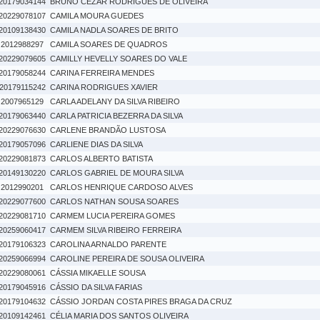
20179034144
BRUNO CEZAR RODRIGUES DE OLIVEIRA
20229078107
CAMILA MOURA GUEDES
20109138430
CAMILA NADLA SOARES DE BRITO
2012988297
CAMILA SOARES DE QUADROS
20229079605
CAMILLY HEVELLY SOARES DO VALE
20179058244
CARINA FERREIRA MENDES
20179115242
CARINA RODRIGUES XAVIER
2007965129
CARLA ADELANY DA SILVA RIBEIRO
20179063440
CARLA PATRICIA BEZERRA DA SILVA
20229076630
CARLENE BRANDÃO LUSTOSA
20179057096
CARLIENE DIAS DA SILVA
20229081873
CARLOS ALBERTO BATISTA
20149130220
CARLOS GABRIEL DE MOURA SILVA
2012990201
CARLOS HENRIQUE CARDOSO ALVES
20229077600
CARLOS NATHAN SOUSA SOARES
20229081710
CARMEM LUCIA PEREIRA GOMES
20259060417
CARMEM SILVA RIBEIRO FERREIRA
20179106323
CAROLINA ARNALDO PARENTE
20259066994
CAROLINE PEREIRA DE SOUSA OLIVEIRA
20229080061
CÁSSIA MIKAELLE SOUSA
20179045916
CÁSSIO DA SILVA FARIAS
20179104632
CÁSSIO JORDAN COSTA PIRES BRAGA DA CRUZ
20109142461
CÉLIA MARIA DOS SANTOS OLIVEIRA