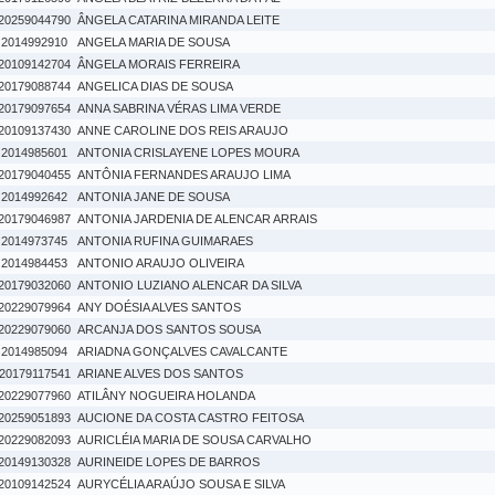
20259044790
ÂNGELA CATARINA MIRANDA LEITE
2014992910
ANGELA MARIA DE SOUSA
20109142704
ÂNGELA MORAIS FERREIRA
20179088744
ANGELICA DIAS DE SOUSA
20179097654
ANNA SABRINA VÉRAS LIMA VERDE
20109137430
ANNE CAROLINE DOS REIS ARAUJO
2014985601
ANTONIA CRISLAYENE LOPES MOURA
20179040455
ANTÔNIA FERNANDES ARAUJO LIMA
2014992642
ANTONIA JANE DE SOUSA
20179046987
ANTONIA JARDENIA DE ALENCAR ARRAIS
2014973745
ANTONIA RUFINA GUIMARAES
2014984453
ANTONIO ARAUJO OLIVEIRA
20179032060
ANTONIO LUZIANO ALENCAR DA SILVA
20229079964
ANY DOÉSIA ALVES SANTOS
20229079060
ARCANJA DOS SANTOS SOUSA
2014985094
ARIADNA GONÇALVES CAVALCANTE
20179117541
ARIANE ALVES DOS SANTOS
20229077960
ATILÂNY NOGUEIRA HOLANDA
20259051893
AUCIONE DA COSTA CASTRO FEITOSA
20229082093
AURICLÉIA MARIA DE SOUSA CARVALHO
20149130328
AURINEIDE LOPES DE BARROS
20109142524
AURYCÉLIA ARAÚJO SOUSA E SILVA