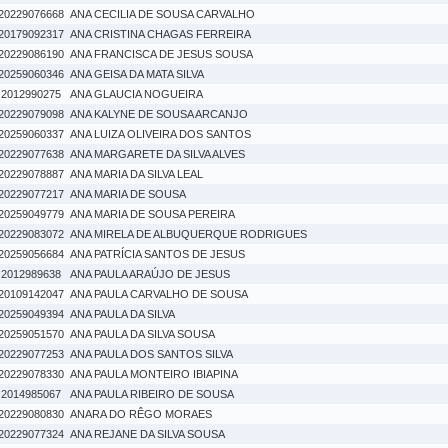
20229076668
ANA CECILIA DE SOUSA CARVALHO
20179092317
ANA CRISTINA CHAGAS FERREIRA
20229086190
ANA FRANCISCA DE JESUS SOUSA
20259060346
ANA GEISA DA MATA SILVA
2012990275
ANA GLAUCIA NOGUEIRA
20229079098
ANA KALYNE DE SOUSA ARCANJO
20259060337
ANA LUIZA OLIVEIRA DOS SANTOS
20229077638
ANA MARGARETE DA SILVA ALVES
20229078887
ANA MARIA DA SILVA LEAL
20229077217
ANA MARIA DE SOUSA
20259049779
ANA MARIA DE SOUSA PEREIRA
20229083072
ANA MIRELA DE ALBUQUERQUE RODRIGUES
20259056684
ANA PATRÍCIA SANTOS DE JESUS
2012989638
ANA PAULA ARAÚJO DE JESUS
20109142047
ANA PAULA CARVALHO DE SOUSA
20259049394
ANA PAULA DA SILVA
20259051570
ANA PAULA DA SILVA SOUSA
20229077253
ANA PAULA DOS SANTOS SILVA
20229078330
ANA PAULA MONTEIRO IBIAPINA
2014985067
ANA PAULA RIBEIRO DE SOUSA
20229080830
ANARA DO RÊGO MORAES
20229077324
ANA REJANE DA SILVA SOUSA