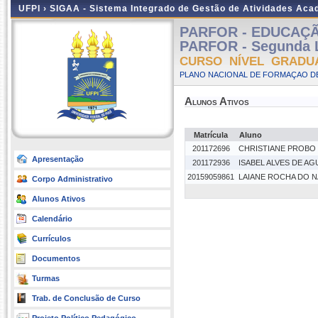
UFPI ›
SIGAA - Sistema Integrado de Gestão de Atividades Ac
PARFOR - EDUCAÇÃO 
PARFOR - Segunda L
CURSO NÍVEL GRADU
PLANO NACIONAL DE FORMAÇAO DE
Alunos Ativos
Matrícula
Aluno
201172696
CHRISTIANE PROBO 
Apresentação
201172936
ISABEL ALVES DE AG
20159059861
LAIANE ROCHA DO 
Corpo Administrativo
Alunos Ativos
Calendário
Currículos
Documentos
Turmas
Trab. de Conclusão de Curso