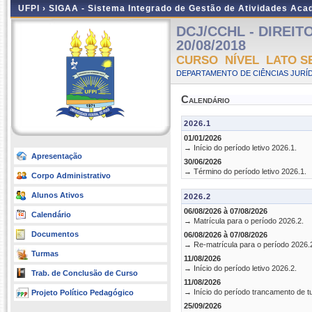
UFPI ›
SIGAA - Sistema Integrado de Gestão de Atividades Ac
DCJ/CCHL - DIREITO 
20/08/2018
CURSO NÍVEL LATO S
DEPARTAMENTO DE CIÊNCIAS JURÍD
Calendário
2026.1
01/01/2026
→ Início do período letivo 2026.1.
Apresentação
30/06/2026
→ Término do período letivo 2026.1.
Corpo Administrativo
Alunos Ativos
2026.2
06/08/2026 à 07/08/2026
Calendário
→ Matrícula para o período 2026.2.
Documentos
06/08/2026 à 07/08/2026
→ Re-matrícula para o período 2026.
Turmas
11/08/2026
→ Início do período letivo 2026.2.
Trab. de Conclusão de Curso
11/08/2026
→ Início do período trancamento de t
Projeto Político Pedagógico
25/09/2026