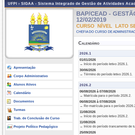
UFPI ›
SIGAA - Sistema Integrado de Gestão de Atividades Ac
BAP/CEAD - GESTÃO 
12/02/2019
CURSO NÍVEL LATO S
CHEFIA DO CURSO DE ADMINISTRAC
Calendário
2026.1
01/01/2026
→ Início do período letivo 2026.1.
Apresentação
30/06/2026
→ Término do período letivo 2026.1.
Corpo Administrativo
Alunos Ativos
2026.2
06/08/2026 à 07/08/2026
Calendário
→ Matrícula para o período 2026.2.
Documentos
06/08/2026 à 07/08/2026
→ Re-matrícula para o período 2026.
Turmas
11/08/2026
→ Início do período letivo 2026.2.
Trab. de Conclusão de Curso
11/08/2026
→ Início do período trancamento de t
Projeto Político Pedagógico
25/09/2026