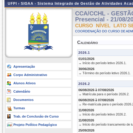
UFPI ›
SIGAA - Sistema Integrado de Gestão de Atividades Ac
CCA/CCHL - GESTÃ
Presencial - 21/08/2
CURSO NÍVEL LATO S
COORDENAÇÃO DO CURSO DE ADMI
Calendário
2026.1
01/01/2026
→ Início do período letivo 2026.1.
Apresentação
30/06/2026
→ Término do período letivo 2026.1.
Corpo Administrativo
Alunos Ativos
2026.2
06/08/2026 à 07/08/2026
Calendário
→ Matrícula para o período 2026.2.
Documentos
06/08/2026 à 07/08/2026
→ Re-matrícula para o período 2026.
Turmas
11/08/2026
→ Início do período letivo 2026.2.
Trab. de Conclusão de Curso
11/08/2026
→ Início do período trancamento de t
Projeto Político Pedagógico
25/09/2026