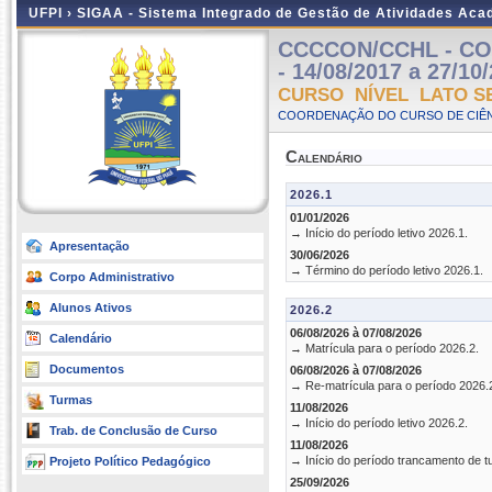
UFPI ›
SIGAA - Sistema Integrado de Gestão de Atividades Ac
CCCCON/CCHL - CON
- 14/08/2017 a 27/10
CURSO NÍVEL LATO S
COORDENAÇÃO DO CURSO DE CIÊN
Calendário
2026.1
01/01/2026
→ Início do período letivo 2026.1.
Apresentação
30/06/2026
→ Término do período letivo 2026.1.
Corpo Administrativo
Alunos Ativos
2026.2
06/08/2026 à 07/08/2026
Calendário
→ Matrícula para o período 2026.2.
Documentos
06/08/2026 à 07/08/2026
→ Re-matrícula para o período 2026.
Turmas
11/08/2026
→ Início do período letivo 2026.2.
Trab. de Conclusão de Curso
11/08/2026
→ Início do período trancamento de t
Projeto Político Pedagógico
25/09/2026