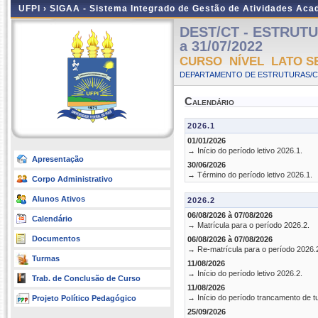
UFPI ›
SIGAA - Sistema Integrado de Gestão de Atividades Ac
DEST/CT - ESTRUTURA
a 31/07/2022
CURSO NÍVEL LATO S
DEPARTAMENTO DE ESTRUTURAS/CT
Calendário
2026.1
01/01/2026
→ Início do período letivo 2026.1.
Apresentação
30/06/2026
→ Término do período letivo 2026.1.
Corpo Administrativo
Alunos Ativos
2026.2
06/08/2026 à 07/08/2026
Calendário
→ Matrícula para o período 2026.2.
Documentos
06/08/2026 à 07/08/2026
→ Re-matrícula para o período 2026.
Turmas
11/08/2026
→ Início do período letivo 2026.2.
Trab. de Conclusão de Curso
11/08/2026
→ Início do período trancamento de t
Projeto Político Pedagógico
25/09/2026