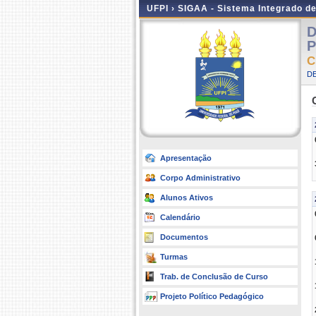
UFPI ›
SIGAA - Sistema Integrado d
D
P
C
D
Apresentação
Corpo Administrativo
Alunos Ativos
Calendário
Documentos
Turmas
Trab. de Conclusão de Curso
Projeto Político Pedagógico