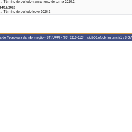
→ Término do período trancamento de turma 2026.2.
14/12/2026
→ Término do período letivo 2026.2.
 de Tecnologia da Informação - STI/UFPI - (86) 3215-1124 | sigjb06.ufpi.br.instancia1
vSIGA