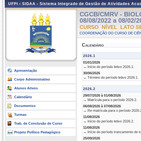
UFPI ›
SIGAA - Sistema Integrado de Gestão de Atividades Ac
CGCB/CMRV - BIOLO
08/08/2022 a 08/02/2
CURSO NÍVEL LATO S
COORDENAÇÃO DO CURSO DE CIÊN
Calendário
2026.1
01/01/2026
→ Início do período letivo 2026.1.
Apresentação
30/06/2026
→ Término do período letivo 2026.1.
Corpo Administrativo
Alunos Ativos
2026.2
29/07/2026 à 01/08/2026
Calendário
→ Matrícula para o período 2026.2.
Documentos
06/08/2026 à 07/08/2026
→ Re-matrícula para o período 2026.
Turmas
11/08/2026
→ Início do período letivo 2026.2.
Trab. de Conclusão de Curso
11/08/2026
→ Início do período trancamento de t
Projeto Político Pedagógico
25/09/2026