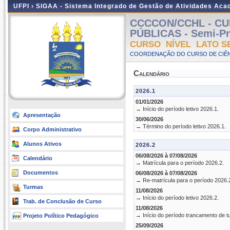
UFPI ›
SIGAA - Sistema Integrado de Gestão de Atividades Ac
CCCCON/CCHL - CU
PÚBLICAS - Semi-Pre
CURSO NÍVEL LATO S
COORDENAÇÃO DO CURSO DE CIÊN
Calendário
2026.1
01/01/2026
→ Início do período letivo 2026.1.
Apresentação
30/06/2026
→ Término do período letivo 2026.1.
Corpo Administrativo
Alunos Ativos
2026.2
06/08/2026 à 07/08/2026
Calendário
→ Matrícula para o período 2026.2.
Documentos
06/08/2026 à 07/08/2026
→ Re-matrícula para o período 2026.
Turmas
11/08/2026
→ Início do período letivo 2026.2.
Trab. de Conclusão de Curso
11/08/2026
→ Início do período trancamento de t
Projeto Político Pedagógico
25/09/2026