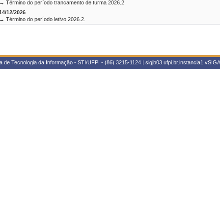
→ Término do período trancamento de turma 2026.2.
14/12/2026
→ Término do período letivo 2026.2.
 de Tecnologia da Informação - STI/UFPI - (86) 3215-1124 | sigjb03.ufpi.br.instancia1
vSIGA