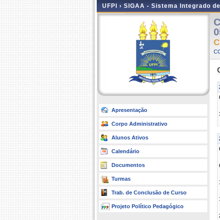
UFPI ›
SIGAA - Sistema Integrado d
C
0
C
C
Apresentação
Corpo Administrativo
Alunos Ativos
Calendário
Documentos
Turmas
Trab. de Conclusão de Curso
Projeto Político Pedagógico