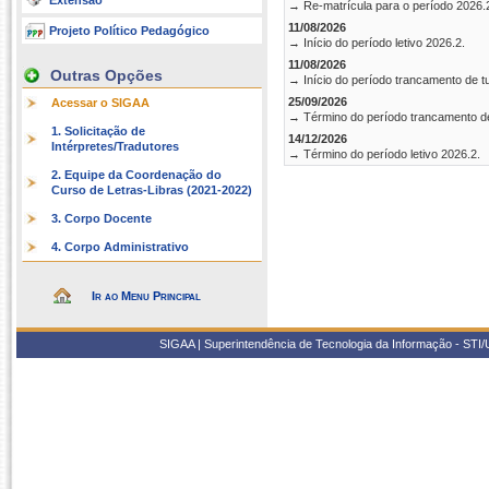
Extensão
→ Re-matrícula para o período 2026.
11/08/2026
Projeto Político Pedagógico
→ Início do período letivo 2026.2.
11/08/2026
Outras Opções
→ Início do período trancamento de t
25/09/2026
Acessar o SIGAA
→ Término do período trancamento d
1. Solicitação de
14/12/2026
Intérpretes/Tradutores
→ Término do período letivo 2026.2.
2. Equipe da Coordenação do
Curso de Letras-Libras (2021-2022)
3. Corpo Docente
4. Corpo Administrativo
Ir ao Menu Principal
SIGAA | Superintendência de Tecnologia da Informação - STI/UF