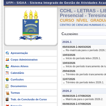
UFPI ›
SIGAA - Sistema Integrado de Gestão de Atividades Ac
CCHL - LETRAS - LI
Presencial - Teresin
CURSO NÍVEL GRADU
CENTRO DE CIENCIAS HUMANAS E L
Calendário
2026.1
05/03/2026 à 06/03/2026
→ Re-matrícula para o período 2026.
Apresentação
10/03/2026
→ Início do período letivo 2026.1.
Corpo Administrativo
10/03/2026
Alunos Ativos
→ Início do período trancamento de t
29/04/2026
Calendário
→ Término do período trancamento d
11/07/2026
Currículos
→ Término do período letivo 2026.1.
Documentos
2026.2
Turmas
06/08/2026 à 07/08/2026
→ Matrícula para o período 2026.2.
Trab. de Conclusão de Curso
06/08/2026 à 07/08/2026