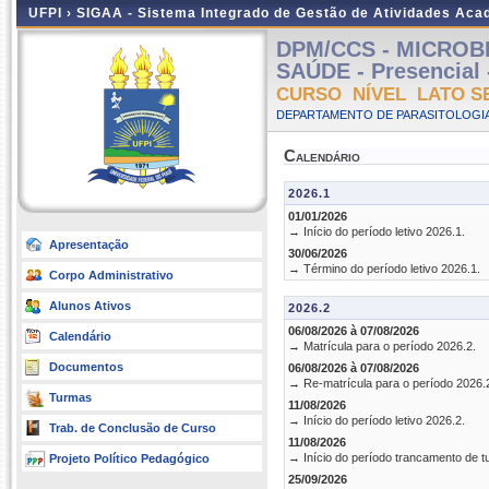
UFPI ›
SIGAA - Sistema Integrado de Gestão de Atividades Ac
DPM/CCS - MICROB
SAÚDE - Presencial -
CURSO NÍVEL LATO S
DEPARTAMENTO DE PARASITOLOGIA
Calendário
2026.1
01/01/2026
→ Início do período letivo 2026.1.
Apresentação
30/06/2026
→ Término do período letivo 2026.1.
Corpo Administrativo
Alunos Ativos
2026.2
06/08/2026 à 07/08/2026
Calendário
→ Matrícula para o período 2026.2.
Documentos
06/08/2026 à 07/08/2026
→ Re-matrícula para o período 2026.
Turmas
11/08/2026
→ Início do período letivo 2026.2.
Trab. de Conclusão de Curso
11/08/2026
→ Início do período trancamento de t
Projeto Político Pedagógico
25/09/2026