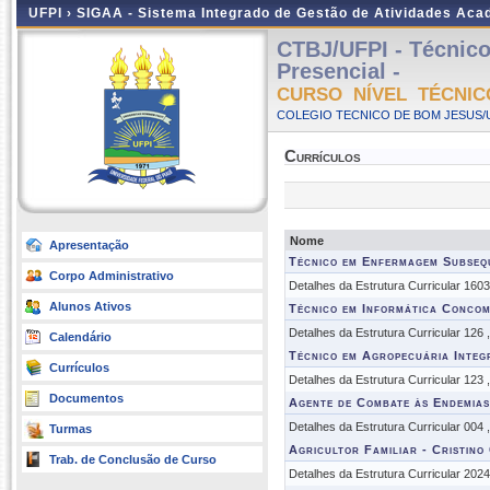
UFPI ›
SIGAA - Sistema Integrado de Gestão de Atividades Ac
CTBJ/UFPI - Técnic
Presencial -
CURSO NÍVEL TÉCNIC
COLEGIO TECNICO DE BOM JESUS/UF
Currículos
Nome
Apresentação
Técnico em Enfermagem Subse
Corpo Administrativo
Detalhes da Estrutura Curricular 160
Alunos Ativos
Técnico em Informática Concom
Detalhes da Estrutura Curricular 126
Calendário
Técnico em Agropecuária Integ
Currículos
Detalhes da Estrutura Curricular 123
Documentos
Agente de Combate às Endemias
Detalhes da Estrutura Curricular 004
Turmas
Agricultor Familiar - Cristino
Trab. de Conclusão de Curso
Detalhes da Estrutura Curricular 202