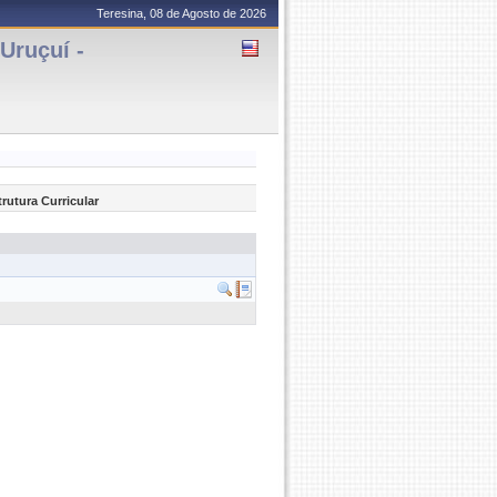
Teresina, 08 de Agosto de 2026
Uruçuí -
trutura Curricular