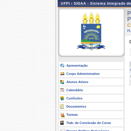
UFPI ›
SIGAA - Sistema Integrado d
P
P
C
P
Apresentação
Corpo Administrativo
Alunos Ativos
Calendário
Currículos
Documentos
Turmas
Trab. de Conclusão de Curso