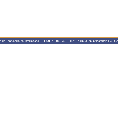
 de Tecnologia da Informação - STI/UFPI - (86) 3215-1124 | sigjb03.ufpi.br.instancia1
vSIGA