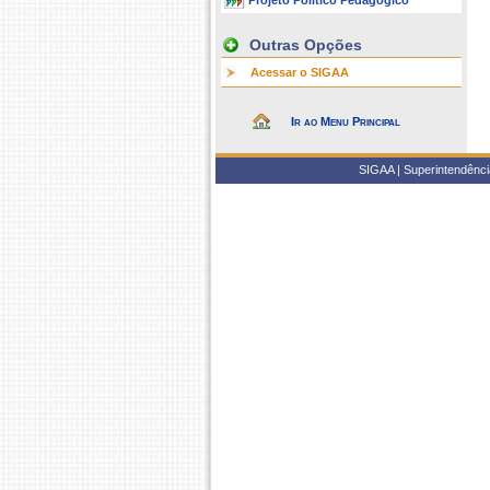
Projeto Político Pedagógico
Outras Opções
Acessar o SIGAA
Ir ao Menu Principal
SIGAA | Superintendência