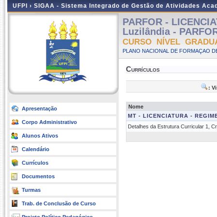
UFPI ›
SIGAA - Sistema Integrado de Gestão de Atividades Ac
PARFOR - LICENCIA
Luzilândia - PARFOR
CURSO NÍVEL GRADU
PLANO NACIONAL DE FORMAÇAO DE
Currículos
: V
Nome
Apresentação
MT - LICENCIATURA - REGI
Corpo Administrativo
Detalhes da Estrutura Curricular 1, 
Alunos Ativos
Calendário
Currículos
Documentos
Turmas
Trab. de Conclusão de Curso