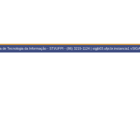
 de Tecnologia da Informação - STI/UFPI - (86) 3215-1124 | sigjb03.ufpi.br.instancia1
vSIGA