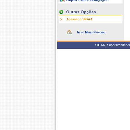
Projeto Político Pedagógico
Outras Opções
Acessar o SIGAA
Ir ao Menu Principal
SIGAA | Superintendência