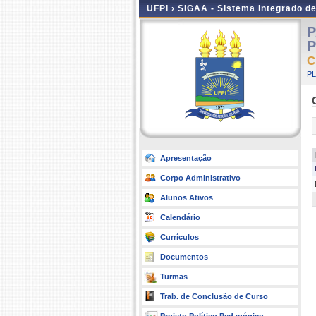
UFPI ›
SIGAA - Sistema Integrado d
P
P
C
P
Apresentação
Corpo Administrativo
Alunos Ativos
Calendário
Currículos
Documentos
Turmas
Trab. de Conclusão de Curso