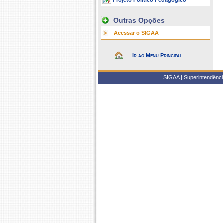
Projeto Político Pedagógico
Outras Opções
Acessar o SIGAA
Ir ao Menu Principal
SIGAA | Superintendência