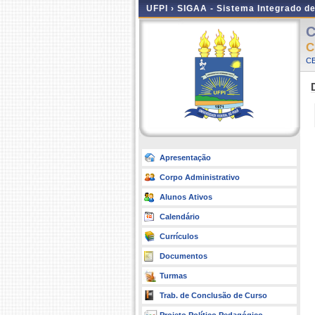
UFPI ›
SIGAA - Sistema Integrado d
C
C
CE
Apresentação
Corpo Administrativo
Alunos Ativos
Calendário
Currículos
Documentos
Turmas
Trab. de Conclusão de Curso