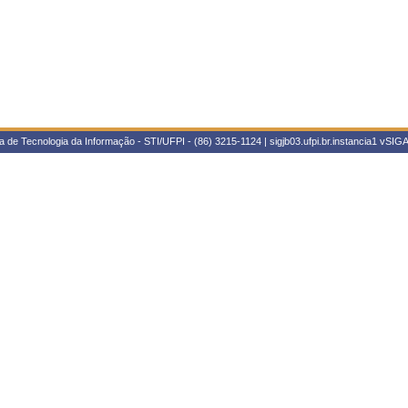
 de Tecnologia da Informação - STI/UFPI - (86) 3215-1124 | sigjb03.ufpi.br.instancia1
vSIGA