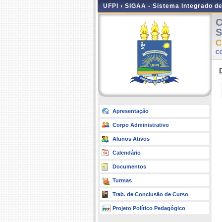
UFPI ›
SIGAA - Sistema Integrado d
C
S
C
C
Apresentação
Corpo Administrativo
Alunos Ativos
Calendário
Documentos
Turmas
Trab. de Conclusão de Curso
Projeto Político Pedagógico