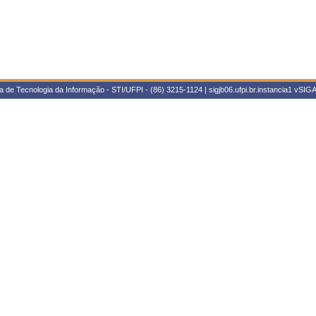
 de Tecnologia da Informação - STI/UFPI - (86) 3215-1124 | sigjb06.ufpi.br.instancia1
vSIGA