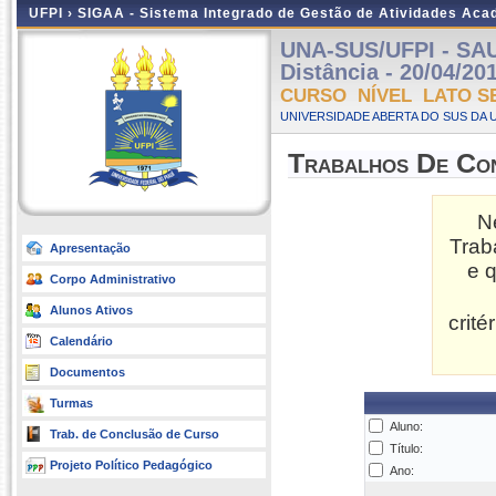
UFPI ›
SIGAA - Sistema Integrado de Gestão de Atividades Ac
UNA-SUS/UFPI - SA
Distância - 20/04/20
CURSO NÍVEL LATO S
UNIVERSIDADE ABERTA DO SUS DA U
Trabalhos De Co
N
Trab
Apresentação
e 
Corpo Administrativo
Alunos Ativos
crit
Calendário
Documentos
Turmas
Aluno:
Trab. de Conclusão de Curso
Título:
Projeto Político Pedagógico
Ano: