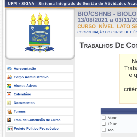
UFPI ›
SIGAA - Sistema Integrado de Gestão de Atividades Ac
BIO/CSHNB - BIOLOG
13/08/2021 a 03/11/2
CURSO NÍVEL LATO S
COORDENAÇÃO DO CURSO DE CIÊNC
Trabalhos De Co
N
Trab
Apresentação
e 
Corpo Administrativo
Alunos Ativos
crit
Calendário
Documentos
Turmas
Aluno:
Trab. de Conclusão de Curso
Título:
Projeto Político Pedagógico
Ano: