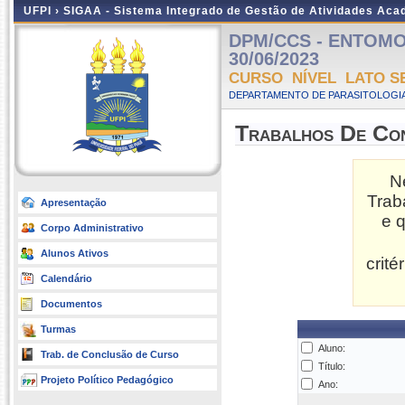
UFPI ›
SIGAA - Sistema Integrado de Gestão de Atividades Ac
DPM/CCS - ENTOMOLO
30/06/2023
CURSO NÍVEL LATO S
DEPARTAMENTO DE PARASITOLOGIA
Trabalhos De Co
N
Trab
Apresentação
e 
Corpo Administrativo
Alunos Ativos
crit
Calendário
Documentos
Turmas
Aluno:
Trab. de Conclusão de Curso
Título:
Projeto Político Pedagógico
Ano: