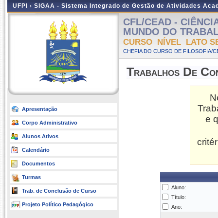
UFPI ›
SIGAA - Sistema Integrado de Gestão de Atividades Ac
CFL/CEAD - CIÊNCI
MUNDO DO TRABALHO 
CURSO NÍVEL LATO S
CHEFIA DO CURSO DE FILOSOFIA/C
Trabalhos De Co
N
Trab
Apresentação
e 
Corpo Administrativo
Alunos Ativos
crit
Calendário
Documentos
Turmas
Aluno:
Trab. de Conclusão de Curso
Título:
Projeto Político Pedagógico
Ano: