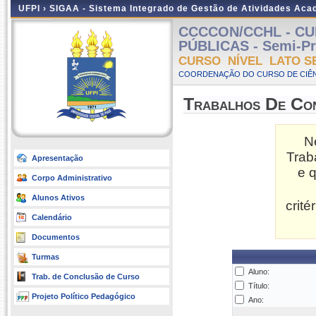
UFPI ›
SIGAA - Sistema Integrado de Gestão de Atividades Ac
CCCCON/CCHL - CU
PÚBLICAS - Semi-Pre
CURSO NÍVEL LATO S
COORDENAÇÃO DO CURSO DE CIÊN
Trabalhos De Co
N
Trab
Apresentação
e 
Corpo Administrativo
Alunos Ativos
crit
Calendário
Documentos
Turmas
Aluno:
Trab. de Conclusão de Curso
Título:
Projeto Político Pedagógico
Ano: