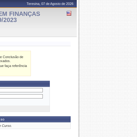
Teresina, 07 de Agosto de 2026
EM FINANÇAS
9/2023
de Conclusão de
exados.
ue faça referência
rso
e Curso.