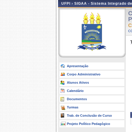
UFPI ›
SIGAA - Sistema Integrado d
C
P
C
C
Apresentação
Corpo Administrativo
Alunos Ativos
Calendário
Documentos
Turmas
Trab. de Conclusão de Curso
Projeto Político Pedagógico