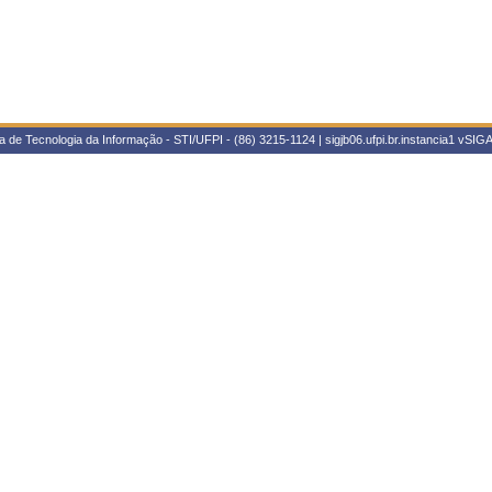
 de Tecnologia da Informação - STI/UFPI - (86) 3215-1124 | sigjb06.ufpi.br.instancia1
vSIGA