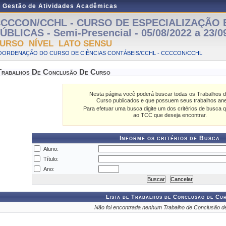
e Gestão de Atividades Acadêmicas
CCCON/CCHL - CURSO DE ESPECIALIZAÇÃO 
ÚBLICAS - Semi-Presencial - 05/08/2022 a 23/0
URSO NÍVEL LATO SENSU
OORDENAÇÃO DO CURSO DE CIÊNCIAS CONTÁBEIS/CCHL - CCCCON/CCHL
Trabalhos De Conclusão De Curso
Nesta página você poderá buscar todas os Trabalhos 
Curso publicados e que possuem seus trabalhos an
Para efetuar uma busca digite um dos critérios de busca q
ao TCC que deseja encontrar.
Informe os critérios de Busca
Aluno:
Título:
Ano:
Lista de Trabalhos de Conclusão de Cu
Não foi encontrada nenhum Trabalho de Conclusão d