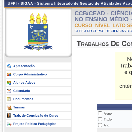
UFPI ›
SIGAA - Sistema Integrado de Gestão de Atividades Ac
CCB/CEAD - CIÊNC
NO ENSINO MÉDIO - A
CURSO NÍVEL LATO S
CHEFIA DO CURSO DE CIENCIAS BI
Trabalhos De Co
N
Trab
Apresentação
e 
Corpo Administrativo
Alunos Ativos
crit
Calendário
Documentos
Turmas
Aluno:
Trab. de Conclusão de Curso
Título:
Projeto Político Pedagógico
Ano: