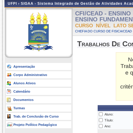
UFPI ›
SIGAA - Sistema Integrado de Gestão de Atividades Ac
CFI/CEAD - ENSINO
ENSINO FUNDAMENTAL
CURSO NÍVEL LATO S
CHEFIA DO CURSO DE FISICA/CEAD 
Trabalhos De Co
N
Trab
Apresentação
e 
Corpo Administrativo
Alunos Ativos
crit
Calendário
Documentos
Turmas
Aluno:
Trab. de Conclusão de Curso
Título:
Projeto Político Pedagógico
Ano: